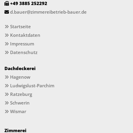
+49 3885 252292

d.bauer@zimmereibetrieb-bauer.de

Startseite

Kontaktdaten

Impressum

Datenschutz

Dachdeckerei
Hagenow

Ludwigslust-Parchim

Ratzeburg

Schwerin

Wismar

Zimmerei