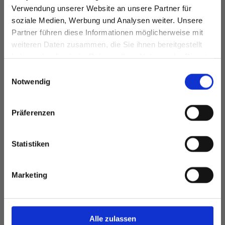
Verwendung unserer Website an unsere Partner für
soziale Medien, Werbung und Analysen weiter. Unsere
Partner führen diese Informationen möglicherweise mit
weiteren Daten zusammen, die Sie ihnen bereitgestellt
haben oder die sie im Rahmen Ihrer Nutzung der Dienste
gesammelt haben.
Einwilligungsauswahl
Notwendig
Präferenzen
Schornsteinsanierung
Statistiken
Eine Schornsteinsanierung ist bei akuten Mängeln
notwendig, kann jedoch auch zur Vorbeugung von
Marketing
Schäden ergriffen werden!
weiter lesen ...
Alle zulassen