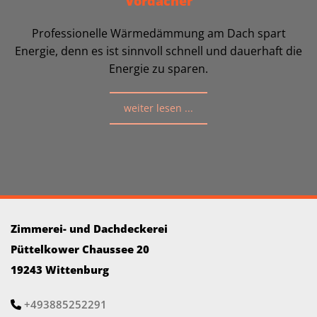
Vordächer
Professionelle Wärmedämmung am Dach spart
Energie, denn es ist sinnvoll schnell und dauerhaft die
Energie zu sparen.
weiter lesen ...
Zimmerei- und Dachdeckerei
Püttelkower Chaussee 20
19243 Wittenburg
+493885252291
